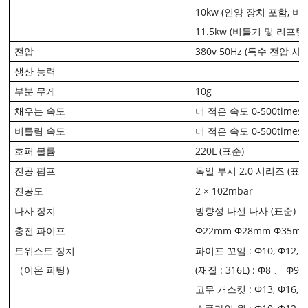
10kw (인양 장치 포함, 
11.5kw (비틀기 및 리프팅
전압
380v 50Hz (특수 전압 
생산 능력
부분 무게
10g
채우는 속도
더 적은 속도 0-500times 
비틀림 속도
더 적은 속도 0-500times 
호퍼 볼륨
220L (표준)
진공 펌프
독일 부시 2.0 시리즈 (표준
진공도
2 × 102mbar
나사 장치
방향성 나선 나사 (표준)
충전 파이프
Φ22mm Φ28mm Φ35mm
트위스트 장치
파이프 꼬임 : Φ10, Φ12, 
（이온 피팅）
(재질 : 316L) : Φ8 、 
고무 개스킷 : Φ13, Φ16, 