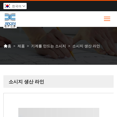
한국어

Tog
>
제품
>
기계를 만드는 소시지
>
소시지 생산 라인
홈

소시지 생산 라인