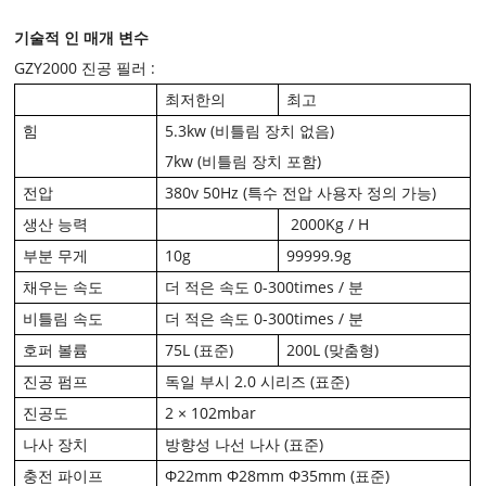
기술적 인 매개 변수
GZY2000 진공 필러 :
최저한의
최고
힘
5.3kw (비틀림 장치 없음)
7kw (비틀림 장치 포함)
전압
380v 50Hz (특수 전압 사용자 정의 가능)
생산 능력
2000Kg / H
부분 무게
10g
99999.9g
채우는 속도
더 적은 속도 0-300times / 분
비틀림 속도
더 적은 속도 0-300times / 분
호퍼 볼륨
75L (표준)
200L (맞춤형)
진공 펌프
독일 부시 2.0 시리즈 (표준)
진공도
2 × 102mbar
나사 장치
방향성 나선 나사 (표준)
충전 파이프
Φ22mm Φ28mm Φ35mm (표준)