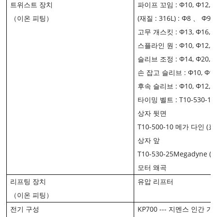
트위스트 장치
파이프 꼬임 : Φ10, Φ12, 
（이온 피팅）
(재질 : 316L) : Φ8 、 
고무 개스킷 : Φ13, Φ16, 
스플라인 원 : Φ10, Φ12, 
슬리브 조정 : Φ14, Φ20, 
손 잡고 슬리브 : Φ10, Φ12
후속 슬리브 : Φ10, Φ12, 
타이밍 벨트 : T10-530-1
상자 뒷면
T10-500-10 메가 다인 (표
상자 앞
T10-530-25Megadyne (
모터 왜곡
리프팅 장치
유압 리프터
（이온 피팅）
전기 구성
KP700 --- 지멘스 인간 