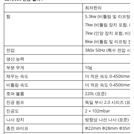
최저한의
힘
5.3kw (비틀림 및 리프팅 
7kw (비틀림 장치 포함, 
7kw (인양 장치 포함, 비
8kw (비틀림 및 리프팅 장
전압
380v 50Hz (특수 전압 
생산 능력
부분 무게
10g
채우는 속도
더 적은 속도 0-450times 
비틀림 속도
더 적은 속도 0-450times 
호퍼 볼륨
220L (표준)
진공 펌프
독일 부시 2.0 시리즈 (표준
진공도
2 × 102mbar
나사 장치
방향성 나선 나사 (표준)
충전 파이프
Φ22mm Φ28mm Φ35mm