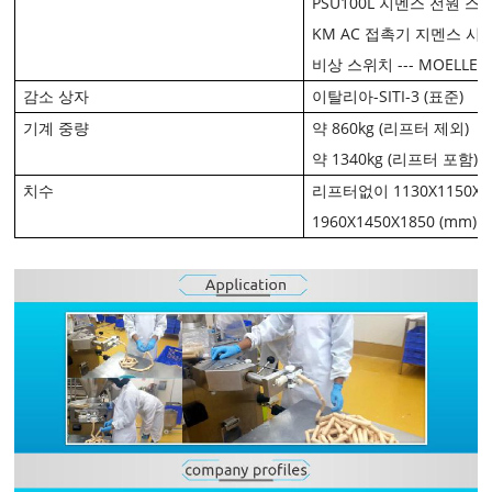
PSU100L 지멘스 전원 스
KM AC 접촉기 지멘스 시
비상 스위치 --- MOELLE
감소 상자
이탈리아-SITI-3 (표준)
기계 중량
약 860kg (리프터 제외)
약 1340kg (리프터 포함)
치수
리프터없이 1130X1150X18
1960X1450X1850 (mm