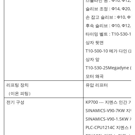
스플라인 원 : Φ10, Φ12, 
슬리브 조정 : Φ14, Φ20, 
손 잡고 슬리브 : Φ10, Φ12
후속 슬리브 : Φ10, Φ12, 
타이밍 벨트 : T10-530-1
상자 뒷면
T10-500-10 메가 다인 (표
상자 앞
T10-530-25Megadyne (
모터 왜곡
리프팅 장치
유압 리프터
（이온 피팅）
전기 구성
KP700 --- 지멘스 인간 
SINAMICS-V90-7KW 
SINAMICS-V90-1.5K
PLC-CPU1214C 지멘스 PL